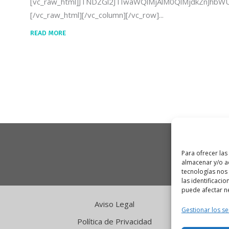
[vc_raw_html]JTNDZGl2JTIwaWQlMjAlM0QlMjdkZnJ
[/vc_raw_html][/vc_column][/vc_row]
READ MORE
Para ofrecer las
almacenar y/o ac
tecnologías nos
las identificacio
puede afectar ne
Aviso Legal
Gestionar los se
Política de Privacidad