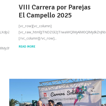
VIII Carrera por Parejas
El Campello 2025
[vc_row][vc_column]
bWF4LXdpZHRoJTNBMTAwJTI1JTI3JTNFJTNDJTJGZGl2JTNFJTB
[vc_raw_html]JTNDZGl2JTIwaWQlMjAlM0QlMjdkZn
[/vc_column][/vc_row]
READ MORE
bWUlMjclMjBzdHlsZSUzRCUyN3dpZHRoJTNBMTAwJTI1JTNCJTIw