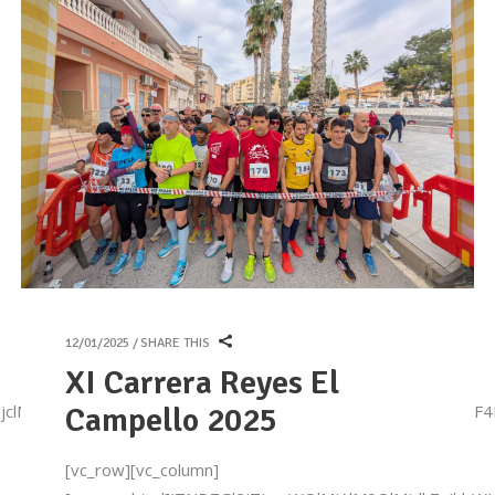
12/01/2025
SHARE THIS
XI Carrera Reyes El
WUlMjclMjBzdHlsZSUzRCUyN3dpZHRoJTNBMTAwJTI1JTNCJTIw
Campello 2025
[vc_row][vc_column]