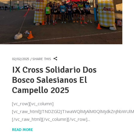
02/02/2025
SHARE THIS
IX Cross Solidario Dos
Bosco Salesianos El
Campello 2025
[vc_row][vc_column]
[vc_raw_html]JTNDZGl2JTIwaWQlMjAlM0QlMjdkZnJhb
[/vc_raw_html][/vc_column][/vc_row]
READ MORE