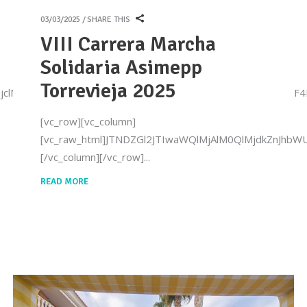
03/03/2025
SHARE THIS
VIII Carrera Marcha
Solidaria Asimepp
Torrevieja 2025
WUlMjclMjBzdHlsZSUzRCUyN3dpZHRoJTNBMTAwJTI1JTNCJTIw
[vc_row][vc_column]
[vc_raw_html]JTNDZGl2JTIwaWQlMjAlM0QlMjdkZnJh
[/vc_column][/vc_row]
READ MORE