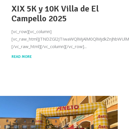
XIX 5K y 10K Villa de El
Campello 2025
[vc_row][vc_column]
[vc_raw_html]JTNDZGl2JTIwaWQlMjAlM0QlMjdkZnJhb
[/vc_raw_html][/vc_column][/vc_row]
READ MORE