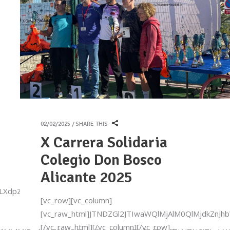
02/02/2025
SHARE THIS
X Carrera Solidaria
Colegio Don Bosco
Alicante 2025
bWF4LXdpZHRoJTNBMTAwJTI1JTI3JTNFJTNDJTJGZGl2JTNFJTB
[vc_row][vc_column]
[vc_raw_html]JTNDZGl2JTIwaWQlMjAlM0QlMjdk
[/vc_raw_html][/vc_column][/vc_row]