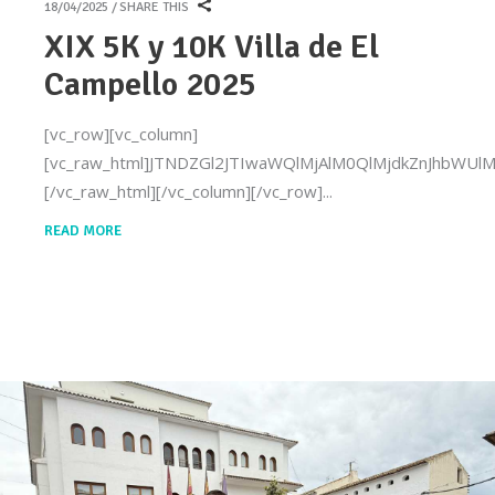
18/04/2025
SHARE THIS
XIX 5K y 10K Villa de El
Campello 2025
[vc_row][vc_column]
[vc_raw_html]JTNDZGl2JTIwaWQlMjAlM0QlMjdkZnJhb
[/vc_raw_html][/vc_column][/vc_row]
READ MORE