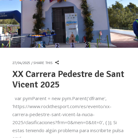
27/04/2025
SHARE THIS
XX Carrera Pedestre de Sant
Vicent 2025
var pymParent = new pym.Parent('dframe',
'https://www.rockthesport.com/es/evento/xx-
carrera-pedestre-sant-vicent-la-nucia-
2025/clasificaciones?frm=0&men=0&tit=0', { }); Si
estas teniendo algún problema para inscribirte pulsa