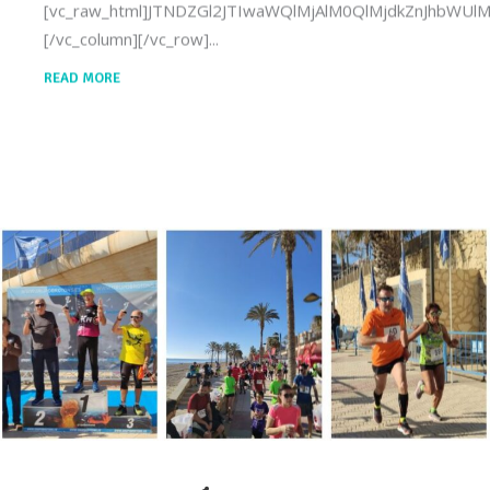
[vc_raw_html]JTNDZGl2JTIwaWQlMjAlM0QlMjdkZnJhbW
[/vc_column][/vc_row]
READ MORE