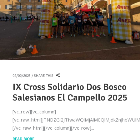
02/02/2025
SHARE THIS
IX Cross Solidario Dos Bosco
Salesianos El Campello 2025
[vc_row][vc_column]
[vc_raw_html]JTNDZGl2JTIwaWQlMjAlM0QlMjdkZnJhb
[/vc_raw_html][/vc_column][/vc_row]
READ MORE