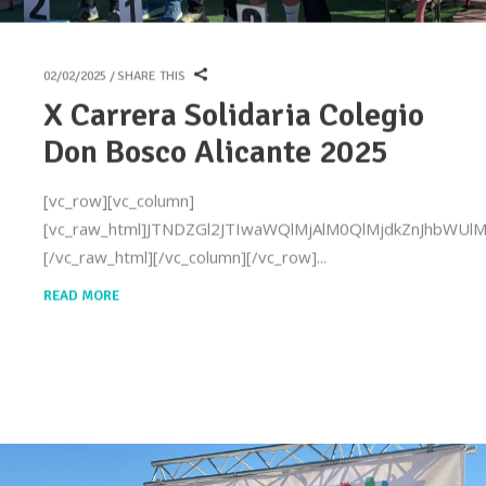
02/02/2025
SHARE THIS
X Carrera Solidaria Colegio
Don Bosco Alicante 2025
[vc_row][vc_column]
[vc_raw_html]JTNDZGl2JTIwaWQlMjAlM0QlMjdkZnJhb
[/vc_raw_html][/vc_column][/vc_row]
READ MORE