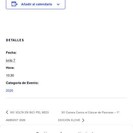
Añadir al calendario
DETALLES
Fecha:
junio 7
Hora:
10:30
Categoría de Evento:
2026
XIII VOLTA EN BICI PEL MEDI
XII Carrera Contra el Cáncer de Pancreas – 1ª
AMBIENT 2026
EDICIÓN ELCHE