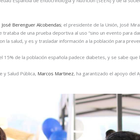
ciedad Española de Endocrinología y Nutrición (SEEN) y de la Socie
n José Berenguer Alcobendas
; el presidente de la Unión, José Mir
 se trataba de una prueba deportiva al uso “sino un evento para da
n la salud, y es y trasladar información a la población para pre
e “el 15% de la población española padece diabetes, y se sabe que
e y Salud Pública,
Marcos Martinez
, ha garantizado el apoyo del