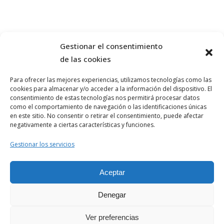
Gestionar el consentimiento
de las cookies
Para ofrecer las mejores experiencias, utilizamos tecnologías como las
cookies para almacenar y/o acceder a la información del dispositivo. El
consentimiento de estas tecnologías nos permitirá procesar datos
como el comportamiento de navegación o las identificaciones únicas
en este sitio. No consentir o retirar el consentimiento, puede afectar
negativamente a ciertas características y funciones.
Aviso Legal
Gestionar los servicios
Política de Privacidad
Aceptar
Politica de Cookies
© 1982-2023 Todos los derechos
Denegar
reservados. Asesores y Organizadores
Deportivos de Alicante s.l.
Ver preferencias