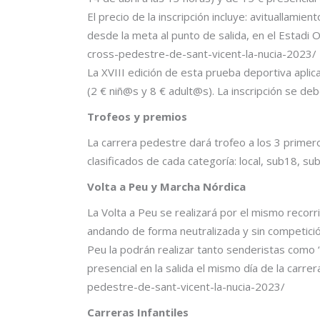
El precio de la inscripción incluye: avituallamie
desde la meta al punto de salida, en el Estadi O
cross-pedestre-de-sant-vicent-la-nucia-2023/
La XVIII edición de esta prueba deportiva apl
(2 € niñ@s y 8 € adult@s). La inscripción se de
Trofeos y premios
La carrera pedestre dará trofeo a los 3 primer
clasificados de cada categoría: local, sub18, su
Volta a Peu y Marcha Nórdica
La Volta a Peu se realizará por el mismo recorr
andando de forma neutralizada y sin competición
Peu la podrán realizar tanto senderistas como “n
presencial en la salida el mismo día de la carre
pedestre-de-sant-vicent-la-nucia-2023/
Carreras Infantiles