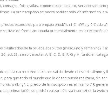
nto, consigna, fotografías, cronometraje, seguro, servicio sanitari
límpic. La preinscripción se podrá realizar sólo vía internet en la
ica precios especiales para empadronad@s (1 € niñ@s y 6 € adult
be realizar de forma anticipada presencialmente en la recepción de
os clasificados de la prueba absolutos (masculino y femenino). T
b 20, sub23, senior, master A, B, C, D, E, F, G y H, tanto en categ
ido que la Carrera Pedestre con salida desde el Estadi Olímpic y l
, para que todo el mundo que lo desee pueda realizarla, sin ser n
ordic walking”. El precio de la inscripción es el mismo 7 € general
ra. La preinscripción se podrá realizar sólo vía internet en la web