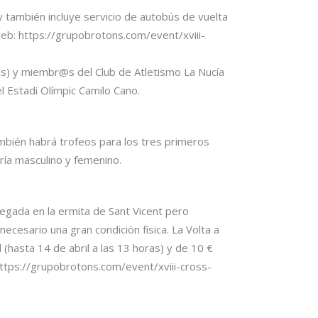
o y también incluye servicio de autobús de vuelta
 web: https://grupobrotons.com/event/xviii-
@s) y miembr@s del Club de Atletismo La Nucía
l Estadi Olímpic Camilo Cano.
ambién habrá trofeos para los tres primeros
oría masculino y femenino.
legada en la ermita de Sant Vicent pero
ecesario una gran condición física. La Volta a
 (hasta 14 de abril a las 13 horas) y de 10 €
: https://grupobrotons.com/event/xviii-cross-