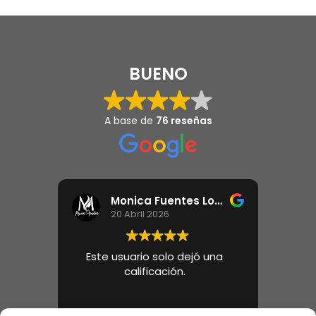
BUENO
A base de
76 reseñas
Monica Fuentes Lopez
20 Abril 2026
Este usuario solo dejó una
Reci
calificación.
10k 
gusta
prue
Broto