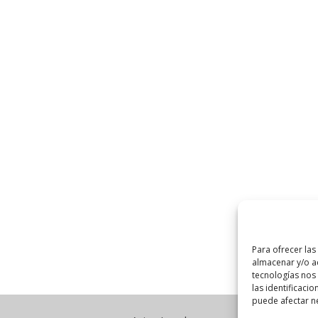
Para ofrecer las
almacenar y/o ac
tecnologías nos
las identificacio
puede afectar ne