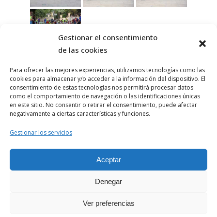
Gestionar el consentimiento
de las cookies
1
2
...
15
►
Para ofrecer las mejores experiencias, utilizamos tecnologías como las
cookies para almacenar y/o acceder a la información del dispositivo. El
consentimiento de estas tecnologías nos permitirá procesar datos
2025
como el comportamiento de navegación o las identificaciones únicas
en este sitio. No consentir o retirar el consentimiento, puede afectar
negativamente a ciertas características y funciones.
Aviso Legal
Gestionar los servicios
Política de Privacidad
Aceptar
Politica de Cookies
© 1982-2023 Todos los derechos
Denegar
reservados. Asesores y Organizadores
Deportivos de Alicante s.l.
Ver preferencias