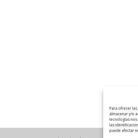
Para ofrecer las
almacenar y/o ac
tecnologías nos
las identificacio
puede afectar ne