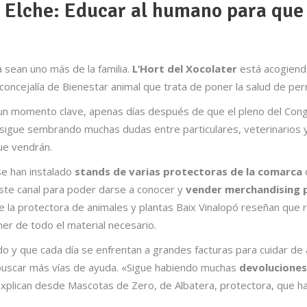
 Elche: Educar al humano para que 
 sean uno más de la familia.
L’Hort del Xocolater
está acogiend
concejalía de Bienestar animal que trata de poner la salud de per
 un momento clave, apenas días después de que el pleno del Con
 sigue sembrando muchas dudas entre particulares, veterinarios 
ue vendrán.
se han instalado
stands de varias protectoras de la comarca
este canal para poder darse a conocer y
vender merchandising p
e la protectora de animales y plantas Baix Vinalopó reseñan que
er de todo el material necesario.
o y que cada día se enfrentan a grandes facturas para cuidar de
 buscar más vías de ayuda. «Sigue habiendo muchas
devoluciones
 explican desde Mascotas de Zero, de Albatera, protectora, que 