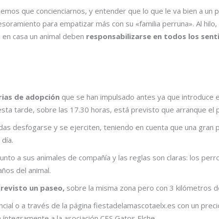
mos que concienciarnos, y entender que lo que le va bien a un pe
oramiento para empatizar más con su «familia perruna». Al hilo, M
n en casa un animal deben
responsabilizarse en todos los sent
erias de adopción
que se han impulsado antes ya que introduce el
sta tarde, sobre las 17.30 horas, está previsto que arranque el pr
das desfogarse y se ejerciten, teniendo en cuenta que una gran p
día.
unto a sus animales de compañía y las reglas son claras: los per
años del animal.
revisto un paseo,
sobre la misma zona pero con 3 kilómetros de
ncial o a través de la página fiestadelamascotaelx.es con un preci
 íntegramente a la asociación CES Gatos Elche.