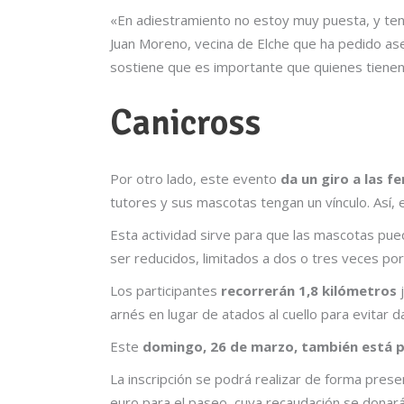
«En adiestramiento no estoy muy puesta, y tene
Juan Moreno, vecina de Elche que ha pedido ases
sostiene que es importante que quienes tiene
Canicross
Por otro lado, este evento
da un giro a las f
tutores y sus mascotas tengan un vínculo. Así, e
Esta actividad sirve para que las mascotas pue
ser reducidos, limitados a dos o tres veces por 
Los participantes
recorrerán 1,8 kilómetros
j
arnés en lugar de atados al cuello para evitar d
Este
domingo, 26 de marzo, también está p
La inscripción se podrá realizar de forma prese
euro para el paseo, cuya recaudación se donará