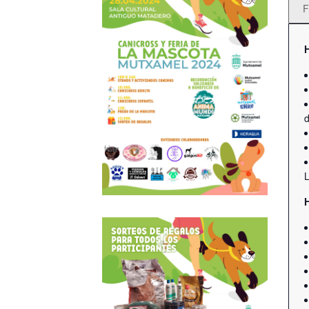
F
d
L