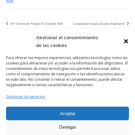
2025
VIII Carrera por Parejas El Campello 2025
Campeonato España Duatlon Supersprint
Gestionar el consentimiento
de las cookies
Para ofrecer las mejores experiencias, utilizamos tecnologías como las
cookies para almacenar y/o acceder a la información del dispositivo. El
consentimiento de estas tecnologías nos permitirá procesar datos
como el comportamiento de navegación o las identificaciones únicas
en este sitio. No consentir o retirar el consentimiento, puede afectar
negativamente a ciertas características y funciones.
Aviso Legal
Gestionar los servicios
Política de Privacidad
Aceptar
Politica de Cookies
© 1982-2023 Todos los derechos
Denegar
reservados. Asesores y Organizadores