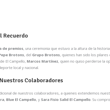
el Recuerdo
a de premios
, una ceremonia que estuvo a la altura de la historia
 Pepe Brotons
, del
Grupo Brotons
, quienes han sido los pilare
s de El Campello,
Marcos Martínez
, quien no quiso perderse la o
porte local y nacional.
 Nuestros Colaboradores
ondicional de nuestros colaboradores, a quienes extendemos nues
gra
,
Blue El Campello
, y
Sara Fisio Salid El Campello
. Su compr