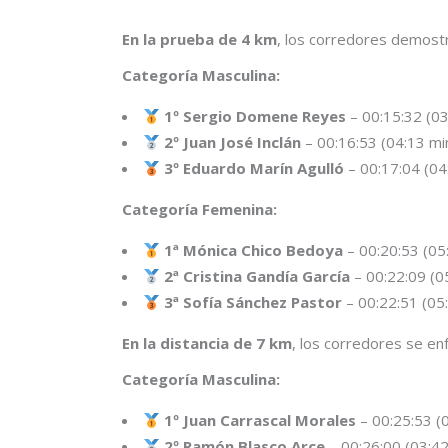
En la prueba de 4 km
, los corredores demostr
Categoría Masculina:
1º Sergio Domene Reyes
– 00:15:32 (0
2º Juan José Inclán
– 00:16:53 (04:13 m
3º Eduardo Marín Agulló
– 00:17:04 (0
Categoría Femenina:
1ª Mónica Chico Bedoya
– 00:20:53 (05
2ª Cristina Gandía García
– 00:22:09 (0
3ª Sofía Sánchez Pastor
– 00:22:51 (05
En la distancia de 7 km
, los corredores se en
Categoría Masculina:
1º Juan Carrascal Morales
– 00:25:53 (
2º Ramón Blasco Arce
– 00:26:00 (03:4