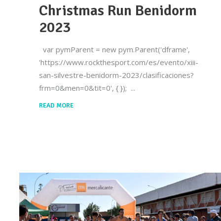
Christmas Run Benidorm
2023
var pymParent = new pym.Parent('dframe',
'https://www.rockthesport.com/es/evento/xiii-
san-silvestre-benidorm-2023/clasificaciones?
frm=0&men=0&tit=0', { });
READ MORE