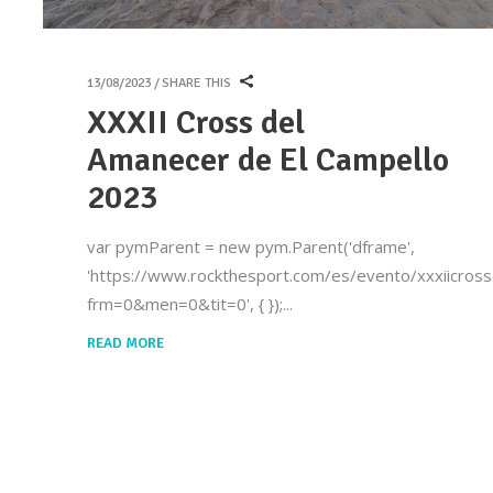
13/08/2023
SHARE THIS
XXXII Cross del
Amanecer de El Campello
2023
var pymParent = new pym.Parent('dframe',
'https://www.rockthesport.com/es/evento/xxxiicross
frm=0&men=0&tit=0', { });
READ MORE