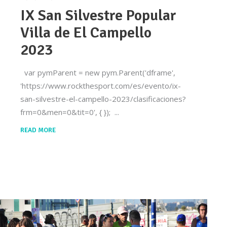
IX San Silvestre Popular
Villa de El Campello
2023
var pymParent = new pym.Parent('dframe',
'https://www.rockthesport.com/es/evento/ix-
san-silvestre-el-campello-2023/clasificaciones?
frm=0&men=0&tit=0', { });
READ MORE