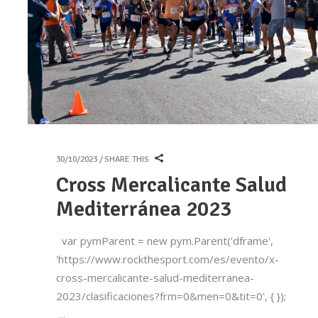
30/10/2023
SHARE THIS
Cross Mercalicante Salud
Mediterránea 2023
var pymParent = new pym.Parent('dframe',
'https://www.rockthesport.com/es/evento/x-
cross-mercalicante-salud-mediterranea-
2023/clasificaciones?frm=0&men=0&tit=0', { });