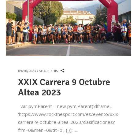
09/10/2023
SHARE THIS
XXIX Carrera 9 Octubre
Altea 2023
var pymParent = new pym.Parent('dframe',
'https://www.rockthesport.com/es/evento/xxix-
carrera-9-octubre-altea-2023/clasificaciones?
frm=0&men=0&tit=0', { });