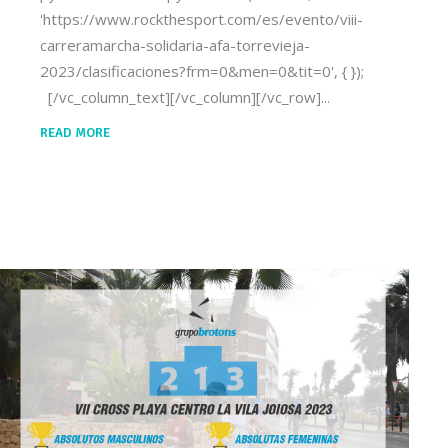
'https://www.rockthesport.com/es/evento/viii-
carreramarcha-solidaria-afa-torrevieja-
2023/clasificaciones?frm=0&men=0&tit=0', { });
[/vc_column_text][/vc_column][/vc_row]
READ MORE