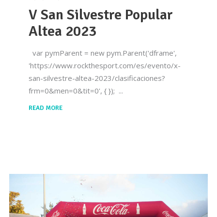
V San Silvestre Popular
Altea 2023
var pymParent = new pym.Parent('dframe',
'https://www.rockthesport.com/es/evento/x-
san-silvestre-altea-2023/clasificaciones?
frm=0&men=0&tit=0', { });
READ MORE