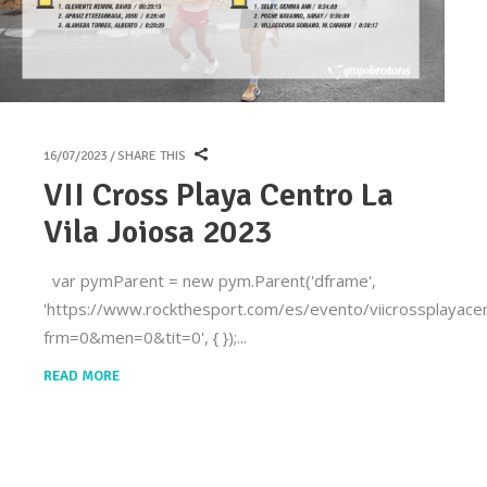
16/07/2023
SHARE THIS
VII Cross Playa Centro La
Vila Joiosa 2023
var pymParent = new pym.Parent('dframe',
'https://www.rockthesport.com/es/evento/viicrossplayacent
frm=0&men=0&tit=0', { });
READ MORE