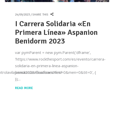
24/09/2023
SHARE THIS
I Carrera Solidaria «En
Primera Línea» Aspanion
Benidorm 2023
var pymParent = new pym.Parent('dframe',
'https://www.rockthesport.com/es/evento/carrera-
solidaria-en-primera-linea-aspanion-
rolavilajoiosa2023/clasificaciones?
benido/clasificaciones?frm=0&men=0&tit=0', {
});
READ MORE